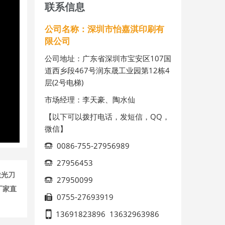
联系信息
公司名称：深圳市怡嘉淇印刷有
限公司
公司地址：广东省深圳市宝安区107国
道西乡段467号润东晟工业园第12栋4
层(2号电梯)
市场经理：李天豪、陶水仙
【以下可以拨打电话，发短信，QQ，
微信】
0086-755-27956989
27956453
激光刀
27950099
厂家直
0755-27693919
13691823896
13632963986