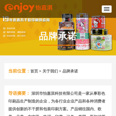
T
o
g
g
l
品牌承诺
e
n
a
v
i
g
a
当前位置：
首页
>
关于我们
> 品牌承诺
t
i
o
n
导语摘要：
深圳市怡嘉淇科技有限公司是一家从事彩色
印刷品生产制造的企业，为各行业企业产品和各种消费者
提供创新的不干胶和包装印刷方案。产品销往国内、欧