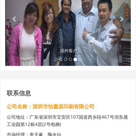
i
r
i
国外客户
联系信息
公司名称：深圳市怡嘉淇印刷有限公司
公司地址：广东省深圳市宝安区107国道西乡段467号润东晟
工业园第12栋4层(2号电梯)
市场经理：李天豪、陶水仙