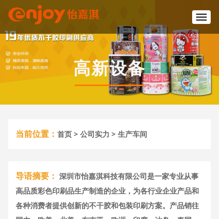
T
o
g
g
l
高新设备
e
n
a
v
i
g
a
当前位置：
首页
>
公司实力
> 生产车间
t
i
o
n
导语摘要：
深圳市怡嘉淇科技有限公司是一家专业从事
高品质彩色印刷品生产制造的企业，为各行业企业产品和
各种消费者提供创新的不干胶和包装印刷方案。产品销往