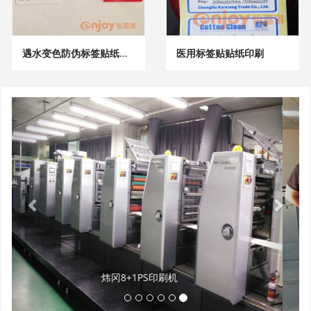
遇水变色防伪标签贴纸印刷
医用标签贴贴纸印刷
G
İ
e
l
r
e
i
r
i
国外客户