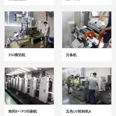
350模切机
分条机
炜冈8+1PS印刷机
五色UV轮转机A