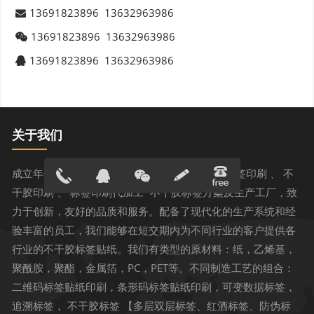
13691823896
13632963986
13691823896
13632963986
13691823896
13632963986
关于我们
成立年份： 公司成立于2005年，是一家“ 深圳标签印刷 、 不
干胶印刷 、 标签印刷代加工” 不干胶标签方案及生产工厂，致
力于创新，友好的品质和服务。配备了现代化的生产系统和经
13691823
在线客服
验丰富的员工，我们能够在短交期内为不同行业的客户提供各
896
行业的不干胶标签贴纸。我们有类型的原材料：纸，乙烯基，
聚酰胺，聚酯，金属箔，PC，PET等。不同制造工艺的组合：
二维码标签贴纸印刷，条形码标签贴纸印刷，可变数据标签，
追溯标签， 不干胶标签 【多层双层标签、红酒标签、防伪标