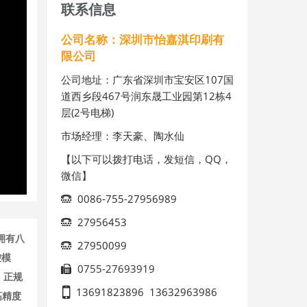
联系信息
公司名称：深圳市怡嘉淇印刷有
限公司
公司地址：广东省深圳市宝安区107国
道西乡段467号润东晟工业园第12栋4
层(2号电梯)
市场经理：李天豪、陶水仙
【以下可以拨打电话，发短信，QQ，
微信】
0086-755-27956989
27956453
拥有八
27950099
控模
0755-27693919
，正规
13691823896
13632963986
高精度