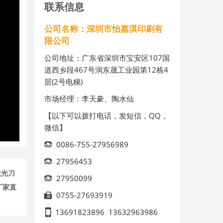
联系信息
公司名称：深圳市怡嘉淇印刷有
限公司
公司地址：广东省深圳市宝安区107国
道西乡段467号润东晟工业园第12栋4
层(2号电梯)
市场经理：李天豪、陶水仙
【以下可以拨打电话，发短信，QQ，
微信】
0086-755-27956989
27956453
激光刀
27950099
厂家直
0755-27693919
13691823896
13632963986