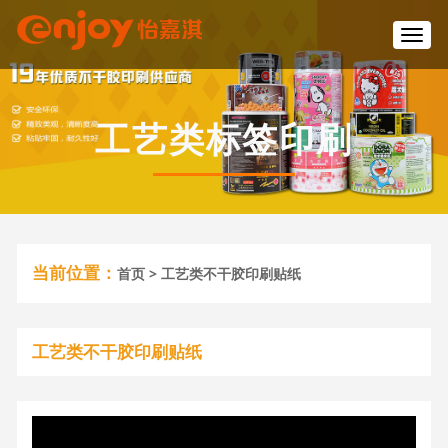
T
o
g
g
l
工艺类标签印刷
e
n
a
v
i
g
a
当前位置：
首页
> 工艺类不干胶印刷贴纸
t
i
o
n
工艺类不干胶印刷贴纸