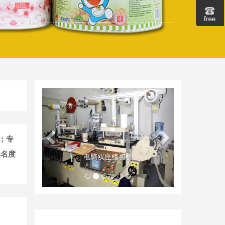
Geri
İleri
；专
知名度
电脑双座模切机
员工集体旅游