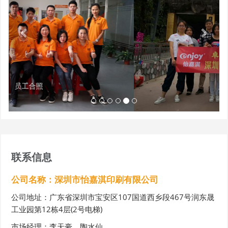
i
r
i
员工集体旅游
联系信息
公司名称：深圳市怡嘉淇印刷有限公司
公司地址：广东省深圳市宝安区107国道西乡段467号润东晟
工业园第12栋4层(2号电梯)
市场经理：李天豪、陶水仙