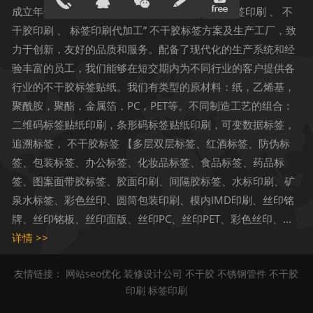
成立年份： 公司成立于2005年，是一家“ 深圳标签印刷 、 不
干胶印刷 、 标签印刷代加工” 不干胶标签方案及生产工厂，致
13691823
在线客服
力于创新，友好的品质和服务。配备了现代化的生产系统和经
验丰富的员工，我们能够在短交期内为不同行业的客户提供各
896
行业的不干胶标签贴纸。我们有类型的原材料：纸，乙烯基，
聚酰胺，聚酯，金属箔，PC，PET等。不同制造工艺的组合：
二维码标签贴纸印刷，条形码标签贴纸印刷，可变数据标签，
追溯标签， 不干胶标签 【多层双层标签、红酒标签、防伪标
签、包装标签、办公标签、化妆品标签、食品标签、药品标
签、图案面带胶标签、胶面印刷、间隔胶标签、水标印刷、矿
泉水标签、彩色丝印、圆筒包装印刷、模内IMD印刷、丝印铭
牌、丝印铭板、丝印面版、丝印PC、丝印PET、彩色丝印、...
详情 >>
友情链接：
网站seo优化
装修设计公司
不干胶
不锈钢管件
不干胶
印刷
标签印刷