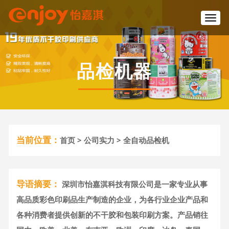
T
o
g
g
l
品检机器
e
n
a
v
i
g
a
当前位置：
首页
>
公司实力
> 全自动品检机
t
i
o
n
导语摘要：
深圳市怡嘉淇科技有限公司是一家专业从事
高品质彩色印刷品生产制造的企业，为各行业企业产品和
各种消费者提供创新的不干胶和包装印刷方案。产品销往