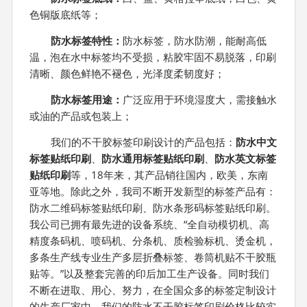
色铜版底纸等；
防水标签特性：
防水标签，防水防潮，能耐高低
温，泡在水中标签均不受损，粘胶牢固不易脱落，印刷
清晰、颜色鲜艳不褪色，光泽度柔韧度好；
防水标签用途：
广泛应用于环境湿度大，需接触水
或油的产品或包装上；
我们的不干胶标签印刷设计的产品包括：
防水中文
标签贴纸印刷
、
防水通用标签贴纸印刷
、
防水英文标签
贴纸印刷
等，18年来，其产品销往国内，欧美，东南
亚等地。除此之外，我司不断开发新型的标签产品有：
防水二维码标签贴纸印刷、防水条形码标签贴纸印刷。
我公司已拥有最先进的设备系统、“全自动模切机、高
精度条码机、喷码机、分条机、质检验标机、烫金机，
多条生产线专业生产多层折叠标签、卷筒机贴不干胶瓶
贴等。”以及整套完善的印后加工生产设备。同时我们
不断在进取、用心、努力，在全国众多的标签定制设计
的生产厂家中，我们的防水不干胶标签印刷价格比较实