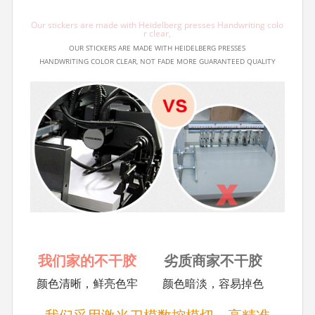
Our stickers are made with Heidelberg presses Handwriting colo
r clear,
OUR STICKERS ARE MADE WITH HEIDELBERG PRESSES
HANDWRITING COLOR CLEAR, NOT FADE MORE GUARANTEED QUALITY
我们家的不干胶
劣质商家不干胶
颜色清晰，鲜亮色牢
颜色暗淡，容易掉色