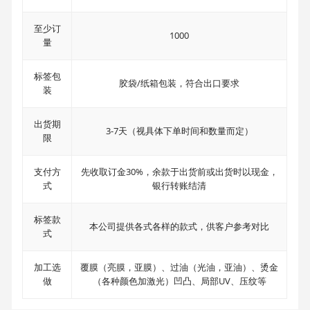
至少订
1000
量
标签包
胶袋/纸箱包装，符合出口要求
装
出货期
3-7天（视具体下单时间和数量而定）
限
支付方
先收取订金30%，余款于出货前或出货时以现金，
式
银行转账结清
标签款
本公司提供各式各样的款式，供客户参考对比
式
加工选
覆膜（亮膜，亚膜）、过油（光油，亚油）、烫金
做
（各种颜色加激光）凹凸、局部UV、压纹等