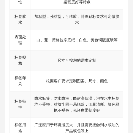
性
柔韧度好等特点
标签胶
加粘型，强粘型，可移胶，特殊贴标要求可定做胶
水
水
表面处
白、蓝、黄格拉辛底纸，白色、黄色铜版底纸等
理
标签规
尺寸可按您的需求定制
格
标签印
根据客户要求定制图案、尺寸、颜色
刷
防水标签，防水防潮，能耐高低温，泡在水中标签
标签特
均不受损，粘胶牢固不易脱落，印刷清晰、颜色鲜
性
艳不褪色，光泽度柔韧度好
标签用
广泛应用于环境湿度大，并且需要接触到水或油的
途
产品或包装上