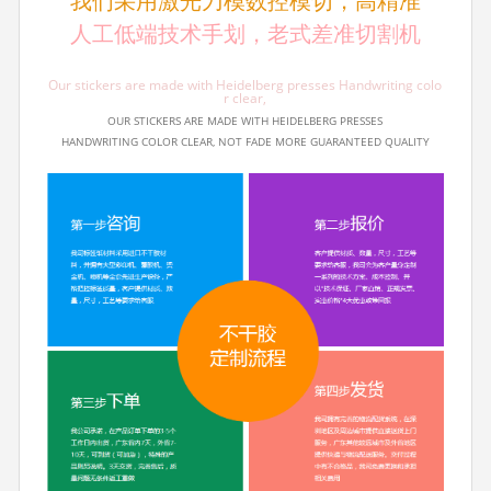
我们采用激光刀模数控模切，高精准
人工低端技术手划，老式差准切割机
Our stickers are made with Heidelberg presses Handwriting colo
r clear,
OUR STICKERS ARE MADE WITH HEIDELBERG PRESSES
HANDWRITING COLOR CLEAR, NOT FADE MORE GUARANTEED QUALITY