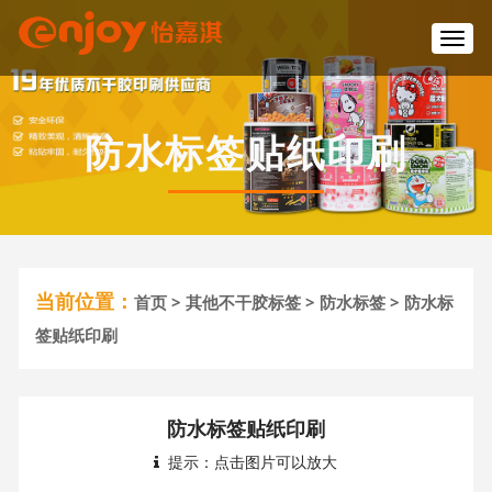
T
o
g
g
l
防水标签贴纸印刷
e
n
a
v
i
g
a
当前位置：
首页
>
其他不干胶标签
>
防水标签
> 防水标
t
i
签贴纸印刷
o
n
防水标签贴纸印刷
提示：点击图片可以放大