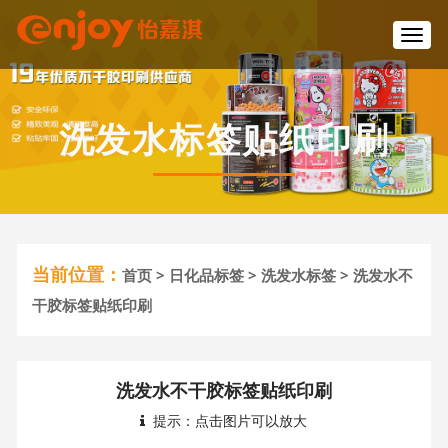
T
o
g
g
l
洗发水标签贴纸印刷
e
n
a
v
i
g
a
当前位置：
首页
>
日化品标签
>
洗发水标签
> 洗发水不
t
i
干胶标签贴纸印刷
o
n
洗发水不干胶标签贴纸印刷
提示：点击图片可以放大