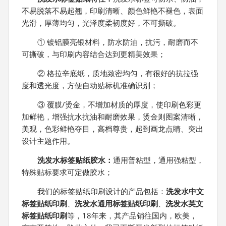
不易脱落不易起翘，印刷清晰、颜色鲜艳不褪色，表面
光滑，厚薄均匀，光泽度柔韧度好，不可撕破。
① 镀铝膜亮银材料，防水防油，抗污，耐磨而不
可撕破，与印刷内容结合达到更精美效果；
② 格拉辛底纸，质地致密均匀，有很好的抗拉强
度和透光度，方便自动贴标机准确识别；
③ 覆膜/烫金，不增加材质的厚度，使印刷色彩更
加鲜艳，增强抗水抗油和耐磨效果，烫金则图案清晰，
美观，色彩鲜艳夺目，高档尊贵，起到画龙点睛、突出
设计主题作用。
洗发水标签贴纸胶水：
通用普粘型，通用强粘型，
特殊贴标要求可定做胶水；
我们的标签贴纸印刷设计的产品包括：
洗发水中文
标签贴纸印刷
、
洗发水通用标签贴纸印刷
、
洗发水英文
标签贴纸印刷
等，18年来，其产品销往国内，欧美，