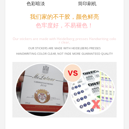
色彩暗淡
筒印刷机
我们家的不干胶，颜色鲜亮
色牢度好，不易褪色！
Our stickers are made with Heidelberg presses Handwriting colo
r clear,
OUR STICKERS ARE MADE WITH HEIDELBERG PRESSES
HANDWRITING COLOR CLEAR, NOT FADE MORE GUARANTEED QUALITY