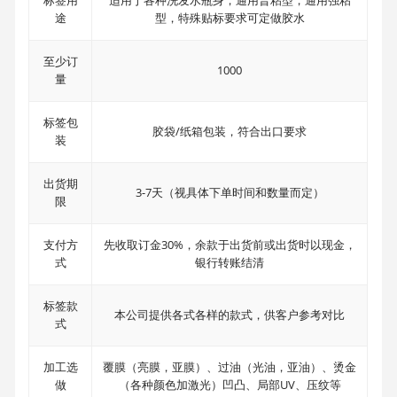
标签用
适用于各种洗发水瓶身，通用普粘型，通用强粘
途
型，特殊贴标要求可定做胶水
至少订
1000
量
标签包
胶袋/纸箱包装，符合出口要求
装
出货期
3-7天（视具体下单时间和数量而定）
限
支付方
先收取订金30%，余款于出货前或出货时以现金，
式
银行转账结清
标签款
本公司提供各式各样的款式，供客户参考对比
式
加工选
覆膜（亮膜，亚膜）、过油（光油，亚油）、烫金
做
（各种颜色加激光）凹凸、局部UV、压纹等