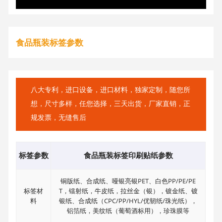
食品瓶装标签参数
八大专利，进口设备，进口材料，独家定制，随您所
想，尺寸多样，任您选择，三天出货，厂家直销，正
规发票，无缝售后
标签参数
食品瓶装标签印刷贴纸参数
铜版纸、合成纸、哑银亮银PET、白色PP/PE/PE
标签材
T，镭射纸，牛皮纸，拉丝金（银），镀金纸、镀
料
银纸、合成纸（CPC/PP/HYL/优韧纸/珠光纸），
铝箔纸，美纹纸（葡萄酒标用），珍珠膜等