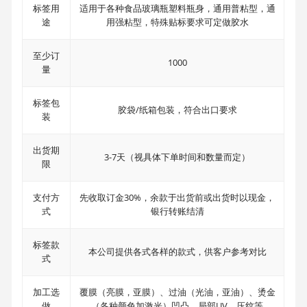
标签用
适用于各种食品玻璃瓶塑料瓶身，通用普粘型，通
途
用强粘型，特殊贴标要求可定做胶水
至少订
1000
量
标签包
胶袋/纸箱包装，符合出口要求
装
出货期
3-7天（视具体下单时间和数量而定）
限
支付方
先收取订金30%，余款于出货前或出货时以现金，
式
银行转账结清
标签款
本公司提供各式各样的款式，供客户参考对比
式
加工选
覆膜（亮膜，亚膜）、过油（光油，亚油）、烫金
做
（各种颜色加激光）凹凸、局部UV、压纹等