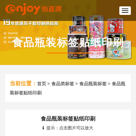
T
o
g
g
l
食品瓶装标签贴纸印刷
e
n
a
v
i
g
a
当前位置：
首页
>
食品类标签
>
食品瓶装标签
> 食品瓶
t
i
装标签贴纸印刷
o
n
食品瓶装标签贴纸印刷
提示：点击图片可以放大