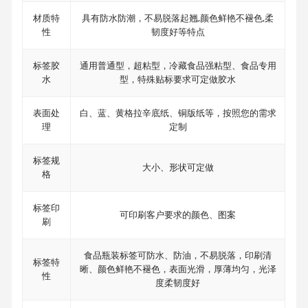
材质特
具有防水防潮，不易脱落起翘,颜色鲜艳不褪色,柔
性
韧度好等特点
标签胶
通用普通型，超粘型，冷藏食品强粘型、食品专用
水
型，特殊贴标要求可定做胶水
表面处
白、蓝、黄格拉辛底纸、铜版纸等，按照您的需求
理
定制
标签规
大小、形状可定做
格
标签印
可印刷客户要求的颜色、图案
刷
食品瓶装标签可防水、防油，不易脱落，印刷清
标签特
晰、颜色鲜艳不褪色，表面光滑，厚薄均匀，光泽
性
度柔韧度好