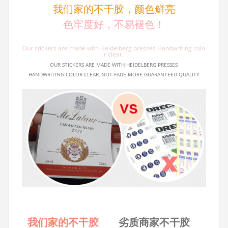
我们家的不干胶，颜色鲜亮
色牢度好，不易褪色！
Our stickers are made with Heidelberg presses Handwriting colo
r clear,
OUR STICKERS ARE MADE WITH HEIDELBERG PRESSES
HANDWRITING COLOR CLEAR, NOT FADE MORE GUARANTEED QUALITY
我们家的不干胶
劣质商家不干胶