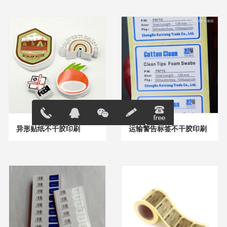
异形贴纸不干胶印刷
运输警告标签不干胶印刷
13691823
在线客服
896