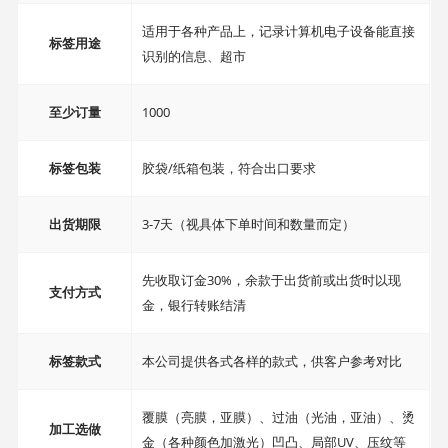
适用于各种产品上，记录计算机电子设备能直接
标签用途
识别的信息、超市
至少订量
1000
标签包装
胶袋/纸箱包装，符合出口要求
出货期限
3-7天（视具体下单时间和数量而定）
先收取订金30%，余款于出货前或出货时以现
支付方式
金，银行转账结清
标签款式
本公司提供各式各样的款式，供客户参考对比
覆膜（亮膜，亚膜）、过油（光油，亚油）、烫
加工选做
金（各种颜色加激光）凹凸、局部UV、压纹等