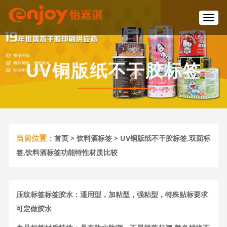
T
o
g
g
l
UV铜版纸不干胶标签
e
n
a
v
i
g
a
当前位置：
首页
>
饮料酒标签
> UV铜版纸不干胶标签,双面标
t
i
签,饮料酒标签功能特性材质比较
o
n
压纹标签标签胶水：通用型，加粘型，强粘型，特殊贴标要求
可定做胶水