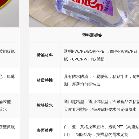
塑料瓶标签
质铜版纸
透明PVC/PE/BOPP/PET，白色PP/PE/P
标签材料
纸（CPC/PP/HYL/优韧...
色，厚薄
具有防水防油，不易脱落，粘贴牢固，耐
材质特性
潮，厚薄均匀等特点
隔胶型，
通用超粘型，通用强粘型，冷藏食品强粘
标签胶水
胶水
天候专用型等，特殊贴标要求可定做胶水
济型黄底
白、蓝、黄格拉辛底纸、透明PET（高速
表面处理
用）、铜版纸等，按照您的需求定制