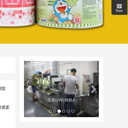
Geri
İleri
用型
轮转机A
员工合照
泽度柔